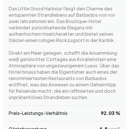
Das Little Good Harbour fängt den Charme des
entspannten Strandlebens auf Barbados von vor
zwei Jahrzehnten ein. Das Boutique-Hotel
verbindet zurückhaltende Eleganz mit
authentischem Inselcharakter und bietet seinen
Gästen einen ruhigen Rückzugsort in der Karibik.
Direkt am Meer gelegen, schafft die Ansammlung
weiß getünchter Cottages aus Korallenstein eine
Atmosphäre von ungezwungenem Luxus. Über das
Hotel hinaus haben die Eigentümer auch eines der
renommiertesten Restaurants von Barbados
eröffnet, was das Anwesen zu einem Geheimtipp
für Reisende macht, die ein raffiniertes und doch
unprätentiöses Strandleben suchen.
Preis-Leistungs-Verhältnis
92.03 %
Gästebewertung
4.8
von 5