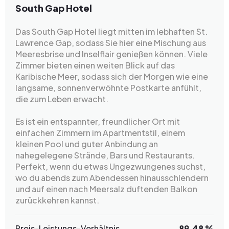
South Gap Hotel
Das South Gap Hotel liegt mitten im lebhaften St.
Lawrence Gap, sodass Sie hier eine Mischung aus
Meeresbrise und Inselflair genießen können. Viele
Zimmer bieten einen weiten Blick auf das
Karibische Meer, sodass sich der Morgen wie eine
langsame, sonnenverwöhnte Postkarte anfühlt,
die zum Leben erwacht.
Es ist ein entspannter, freundlicher Ort mit
einfachen Zimmern im Apartmentstil, einem
kleinen Pool und guter Anbindung an
nahegelegene Strände, Bars und Restaurants.
Perfekt, wenn du etwas Ungezwungenes suchst,
wo du abends zum Abendessen hinausschlendern
und auf einen nach Meersalz duftenden Balkon
zurückkehren kannst.
Preis-Leistungs-Verhältnis
89.48 %