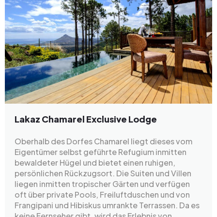
Lakaz Chamarel Exclusive Lodge
Oberhalb des Dorfes Chamarel liegt dieses vom
Eigentümer selbst geführte Refugium inmitten
bewaldeter Hügel und bietet einen ruhigen,
persönlichen Rückzugsort. Die Suiten und Villen
liegen inmitten tropischer Gärten und verfügen
oft über private Pools, Freiluftduschen und von
Frangipani und Hibiskus umrankte Terrassen. Da es
keine Fernseher gibt, wird das Erlebnis von