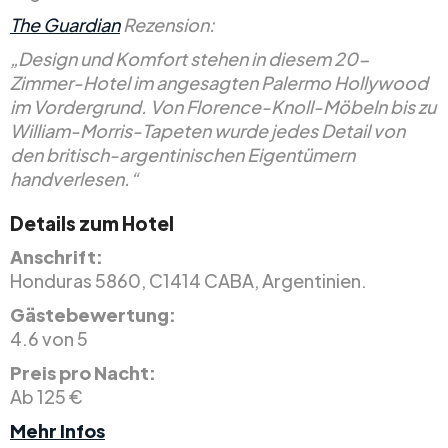
The Guardian
Rezension:
„Design und Komfort stehen in diesem 20-
Zimmer-Hotel im angesagten Palermo Hollywood
im Vordergrund. Von Florence-Knoll-Möbeln bis zu
William-Morris-Tapeten wurde jedes Detail von
den britisch-argentinischen Eigentümern
handverlesen.“
Details zum Hotel
Anschrift:
Honduras 5860, C1414 CABA, Argentinien.
Gästebewertung:
4.6 von 5
Preis pro Nacht:
Ab 125 €
Mehr Infos