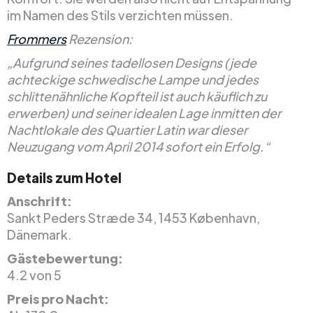
im Namen des Stils verzichten müssen.
Frommers
Rezension:
„Aufgrund seines tadellosen Designs (jede
achteckige schwedische Lampe und jedes
schlittenähnliche Kopfteil ist auch käuflich zu
erwerben) und seiner idealen Lage inmitten der
Nachtlokale des Quartier Latin war dieser
Neuzugang vom April 2014 sofort ein Erfolg.“
Details zum Hotel
Anschrift:
Sankt Peders Stræde 34, 1453 København,
Dänemark.
Gästebewertung:
4.2 von 5
Preis pro Nacht: