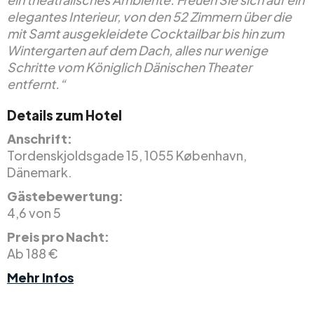
elegantes Interieur, von den 52 Zimmern über die
mit Samt ausgekleidete Cocktailbar bis hin zum
Wintergarten auf dem Dach, alles nur wenige
Schritte vom Königlich Dänischen Theater
entfernt.“
Details zum Hotel
Anschrift:
Tordenskjoldsgade 15, 1055 København,
Dänemark.
Gästebewertung:
4,6 von 5
Preis pro Nacht:
Ab 188 €
Mehr Infos