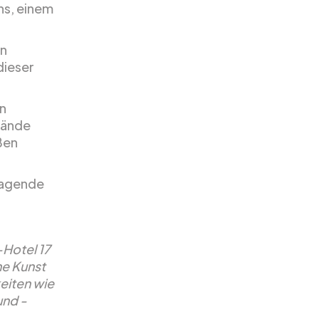
ens, einem
en
dieser
.
en
lände
ßen
ragende
-Hotel 17
ne Kunst
eiten wie
und -