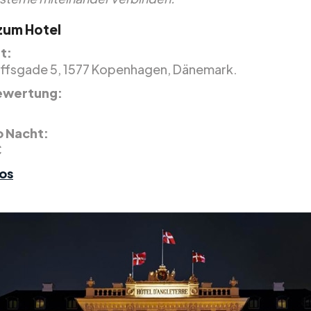
 zum Hotel
t:
ffsgade 5, 1577 Kopenhagen, Dänemark.
ewertung:
5
o Nacht:
€
os