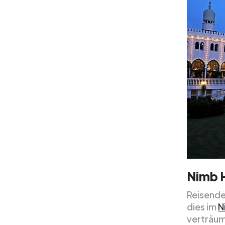
Nimb 
Reisende
dies im
N
verträum