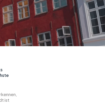
ks
chste
erkennen,
t ist