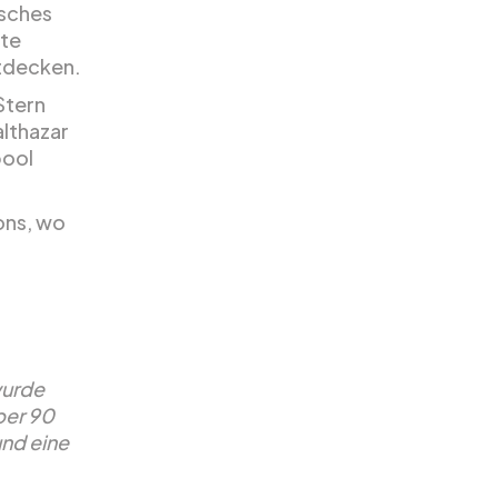
isches
ste
tdecken.
Stern
althazar
pool
ons, wo
wurde
ber 90
und eine