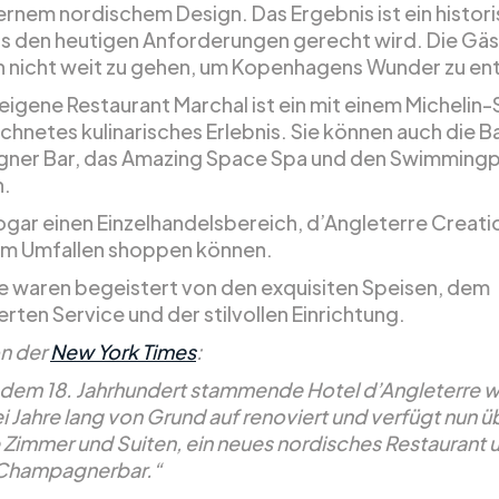
rnem nordischem Design. Das Ergebnis ist ein histor
as den heutigen Anforderungen gerecht wird. Die Gä
 nicht weit zu gehen, um Kopenhagens Wunder zu en
eigene Restaurant Marchal ist ein mit einem Michelin-
chnetes kulinarisches Erlebnis. Sie können auch die B
ner Bar, das Amazing Space Spa und den Swimming
n.
sogar einen Einzelhandelsbereich, d’Angleterre Creati
zum Umfallen shoppen können.
e waren begeistert von den exquisiten Speisen, dem
rten Service und der stilvollen Einrichtung.
n der
New York Times
:
 dem 18. Jahrhundert stammende Hotel d’Angleterre 
 Jahre lang von Grund auf renoviert und verfügt nun ü
 Zimmer und Suiten, ein neues nordisches Restaurant 
 Champagnerbar.“