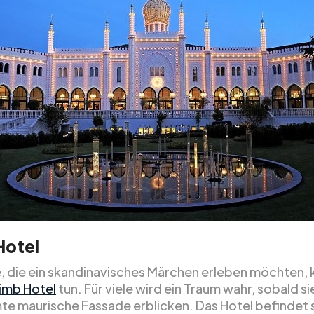
Hotel
, die ein skandinavisches Märchen erleben möchten,
imb Hotel
tun. Für viele wird ein Traum wahr, sobald si
te maurische Fassade erblicken. Das Hotel befindet 