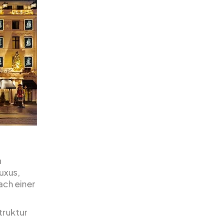
n
uxus,
ach einer
truktur