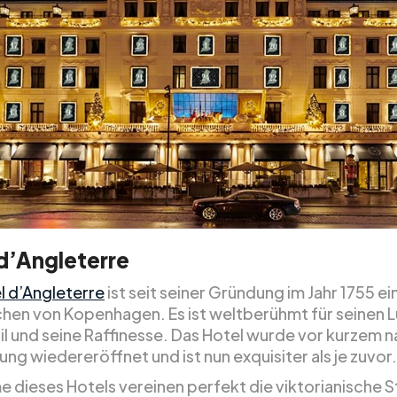
d’Angleterre
l d’Angleterre
ist seit seiner Gründung im Jahr 1755 ei
hen von Kopenhagen. Es ist weltberühmt für seinen L
il und seine Raffinesse. Das Hotel wurde vor kurzem n
ng wiedereröffnet und ist nun exquisiter als je zuvor.
e dieses Hotels vereinen perfekt die viktorianische S