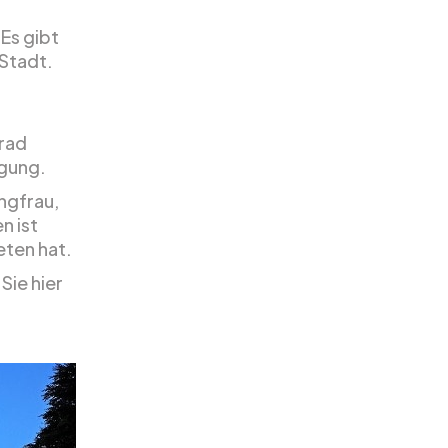
 Es gibt
 Stadt.
rad
ügung.
ngfrau,
n ist
eten hat.
Sie hier