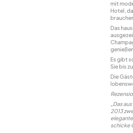
mit mode
Hotel, d
brauchen
Das haus
ausgezei
Champag
genieße
Es gibt 
Sie bis 
Die Gäst
lobenswe
Rezensio
„Das aus
2013 zwei
elegante
schicke