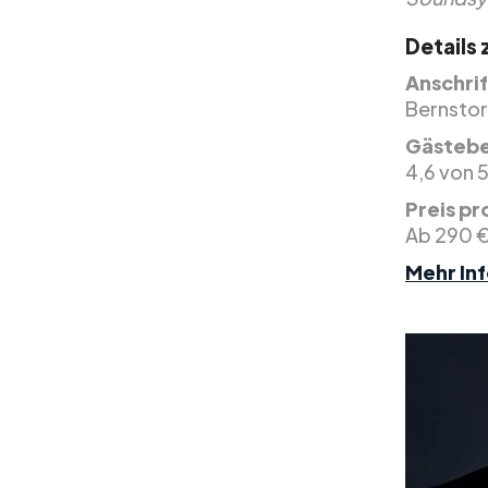
Details
Anschrif
Bernstor
Gästeb
4,6 von 
Preis pr
Ab 290 
Mehr Inf