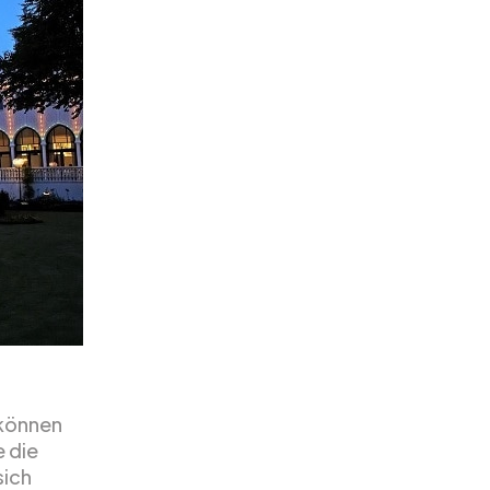
 können
e die
sich