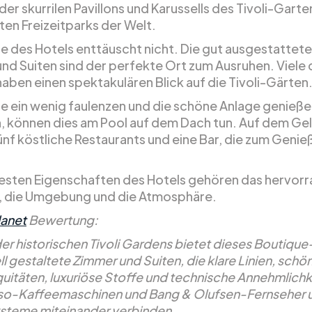
der skurrilen Pavillons und Karussells des Tivoli-Gart
ten Freizeitparks der Welt.
re des Hotels enttäuscht nicht. Die gut ausgestattet
nd Suiten sind der perfekte Ort zum Ausruhen. Viele 
aben einen spektakulären Blick auf die Tivoli-Gärten
ie ein wenig faulenzen und die schöne Anlage genieß
 können dies am Pool auf dem Dach tun. Auf dem Ge
fünf köstliche Restaurants und eine Bar, die zum Genie
.
esten Eigenschaften des Hotels gehören das hervor
, die Umgebung und die Atmosphäre.
lanet
Bewertung:
 der historischen Tivoli Gardens bietet dieses Boutique
ll gestaltete Zimmer und Suiten, die klare Linien, schö
quitäten, luxuriöse Stoffe und technische Annehmlichk
o-Kaffeemaschinen und Bang & Olufsen-Fernseher 
teme miteinander verbinden.