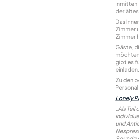
inmitten 
der ältes
Das Inne
Zimmer u
Zimmer h
Gäste, d
möchten,
gibt es 
einladen
Zu den b
Personal
Lonely P
„Als Teil
individue
und Anti
Nespress
Soundsys