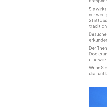
entspann
Sie wirkt
nur weni
Stattdes
tradition
Besucher
erkunden
Der Them
Docks un
eine wir
Wenn Sie
die fünf