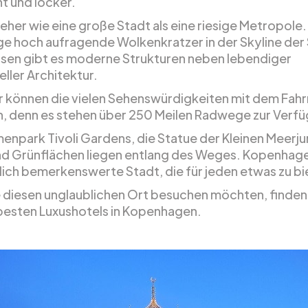
t und locker.
 eher wie eine große Stadt als eine riesige Metropole.
ge hoch aufragende Wolkenkratzer in der Skyline der
sen gibt es moderne Strukturen neben lebendiger
eller Architektur.
 können die vielen Sehenswürdigkeiten mit dem Fahr
, denn es stehen über 250 Meilen Radwege zur Verf
enpark Tivoli Gardens, die Statue der Kleinen Meerju
d Grünflächen liegen entlang des Weges. Kopenhage
klich bemerkenswerte Stadt, die für jeden etwas zu bi
 diesen unglaublichen Ort besuchen möchten, finden 
 besten Luxushotels in Kopenhagen.